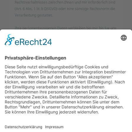
Rechtsverhältnisses zwischen Ihnen und mir erforderlich sind
(Art. 6 Abs. 1 lit. b DSGVO) oder eine sonstige Rechtsnorm die
Verarbeitung gestattet.
Ihre personenbezogenen Daten verbleiben bei mir, bis Sie uns
zur Löschung auffordern, Ihre Einwilligung zur Speicherung
widerrufen oder der Zweck für die Datenspeicherung entfällt
(z. B. nach abgeschlossener Bearbeitung Ihres Anliegens).
Zwingende gesetzliche Bestimmungen – insbesondere steuer-
und handelsrechtliche Aufbewahrungsfristen – bleiben
unberührt.
Sie haben jederzeit das Recht, unentgeltlich Auskunft über
Herkunft, Empfänger und Zweck Ihrer gespeicherten
personenbezogenen Daten zu erhalten.
Ihnen steht außerdem ein Recht auf Widerspruch, auf
Datenübertragbarkeit und ein Beschwerderecht bei der
zuständigen Aufsichtsbehörde zu. Ferner können Sie die
Berichtigung, die Löschung und unter bestimmten Umständen
die Einschränkung der Verarbeitung Ihrer
personenbezogenen Daten verlangen. Details entnehmen Sie