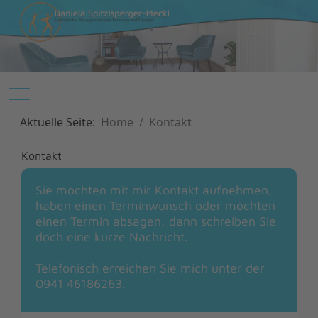
Mobile Menu Toggle
Aktuelle Seite:
Home
Kontakt
Kontakt
Sie möchten mit mir Kontakt aufnehmen,
haben einen Terminwunsch oder möchten
einen Termin absagen, dann schreiben Sie
doch eine kurze Nachricht.
Telefonisch erreichen Sie mich unter der
0941 46186263.