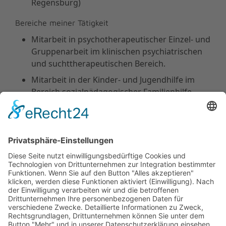
Regensburg)
Bereiche meiner Tätigkeit
Mitarbeit in psychotherapeutischer Einzel- und
Gruppenarbeit im klinischen psychiatrischen
und suchttherapeutischen Bereich.
Mitarbeit in der Kinder- und Jugendhilfe im
Bereich sozialpädagogischer Familienhilfe,
Erziehungsbeistandschaft und sozialer
Gruppenarbeit.
Leitung und Aufbau sozialpsychiatrischer
Projekte wie Betreutes Wohnen in Familien
und Tageszentrum für seelische Gesundheit.
Systemische, lösungsorientierte Beratung und
Therapie für Einzelne, Paare und Familien in
eigener Praxis.
Dozententätigkeit zu Themen wie Co-
Abhängigkeit, Kommunikation und